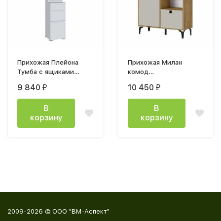
Прихожая Плейона
Прихожая Милан
Тумба с ящиками
комод
450х2116х412мм
984х1094х366мм лдсп
9 840
10 450
₽
₽
белый
Дуб Крафт Золотой /
Кашемир
В
В
корзину
корзину
2009-2026 © ООО "ВМ-Аспект"