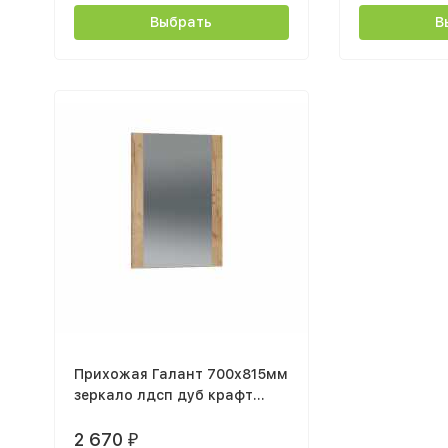
Выбрать
В
Прихожая Галант 700х815мм
зеркало лдсп дуб крафт
золотой
2 670
₽