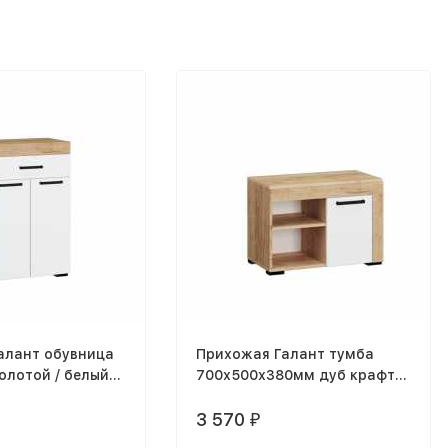
алант обувница
Прихожая Галант тумба
олотой / белый
700х500х380мм дуб крафт
снением древеные
золотой / белый белый с
тиснением древеные поры
3 570
₽