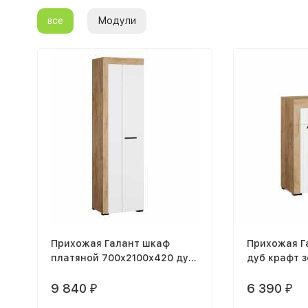
все
Модули
Прихожая Галант шкаф
Прихожая Г
платяной 700х2100х420 дуб
дуб крафт з
крафт золотой / белый
белый с ти
тестурный
9 840
поры
6 390
₽
₽