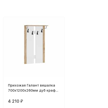
Прихожая Галант вешалка
700х1200х260мм дуб крафт
золотой / белый с тиснением
древеные поры
4 210
₽