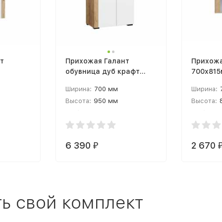
т
Прихожая Галант
Прихожа
обувница дуб крафт
700х815
уб
золотой / белый белый с
лдсп ду
Ширина:
700 мм
Ширина:
 белый с
тиснением древеные
Высота:
950 мм
Высота:
еные
поры
Глубина:
380 мм
Глубина:
6 390
2 670
₽
ь свой комплект