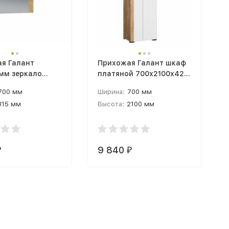
я Галант
Прихожая Галант шкаф
мм зеркало
платяной 700х2100х420
б крафт золотой
дуб крафт золотой /
700 мм
Ширина:
700 мм
белый тестурный
815 мм
Высота:
2100 мм
18 мм
Глубина:
420 мм
9 840
₽
₽