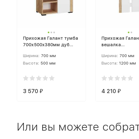
Прихожая Галант тумба
Прихожая Галан
700х500х380мм дуб
вешалка
крафт золотой / белый
700х1200х260мм д
Ширина:
700 мм
Ширина:
700 мм
белый с тиснением
крафт золотой /
Высота:
500 мм
Высота:
1200 мм
древеные поры
тиснением древ
Глубина:
380 мм
поры
Глубина:
260 мм
3 570
4 210
₽
₽
Или вы можете собрат