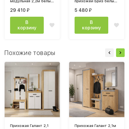
модульная 2,2м белый
прихожей Бриз белый/
/ дуб юкон
дуб юкон
29 410
5 480
₽
₽
В
В
корзину
корзину
Похожие товары
Прихожая Галант 2,1
Прихожая Галант 2,1м