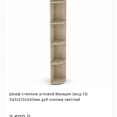
Шкаф-стеллаж угловой Венеция (мод 13)
343х213х343мм дуб сонома светлый
3 690