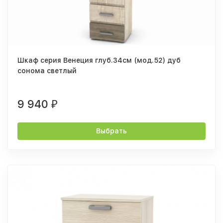
Шкаф серия Венеция глуб.34см (мод.52) дуб
сонома светлый
9 940
₽
Выбрать