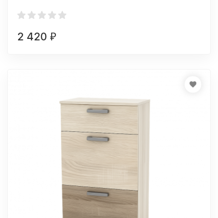
2 420
₽