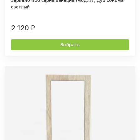
Зеркало 400 серия Венеция (мод.47) дуб сонома
светлый
2 120
₽
Выбрать