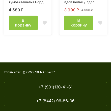
тумба+вешалка Норд
лдсп белый / лдсп
дуб сонома / эко кожа
белый
4 580
3 990
4 990
₽
₽
₽
белая
В
В
корзину
корзину
2009-2026 © ООО "ВМ-Аспект"
+7 (901)130-41-81
+7 (8442) 96-86-06