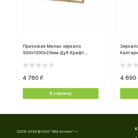
Прихожая Милан зеркало
Зеркал
500х1000х20мм Дуб Крафт
Калгар
Золотой / Кашемир
натурал
матовы
4 780
4 690
₽
В корзину
К
2009-2026 © ООО "ВМ-Аспект" —