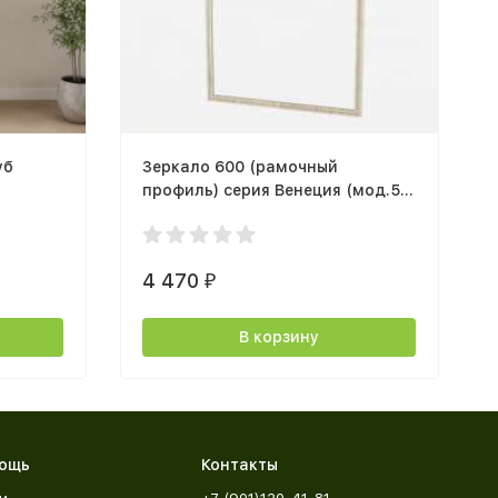
уб
Зеркало 600 (рамочный
профиль) серия Венеция (мод.50)
дуб сонома светлый
4 470
₽
В корзину
ощь
Контакты