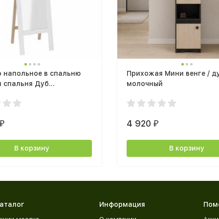
о напольное в спальню
Прихожая Мини венге / д
и спальня Дуб
молочный
ьный светлый / Белый
й
4 920
₽
₽
В корзину
В корзину
аталог
Информация
Пом