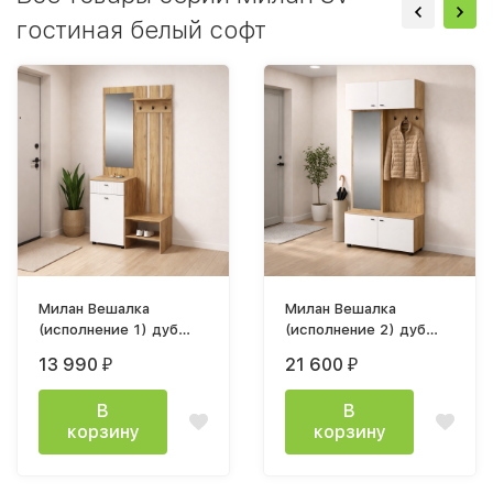
гостиная белый софт
Милан Вешалка
Милан Вешалка
(исполнение 1) дуб
(исполнение 2) дуб
золотой / белый
золотой / белый
13 990
21 600
₽
₽
матовый
матовый
В
В
корзину
корзину