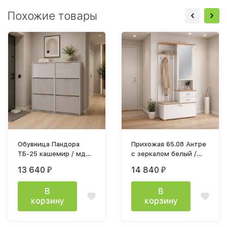
Похожие товары
Обувница Пандора
Прихожая 65.08 Антре
ТБ-25 кашемир / мдф
с зеркалом белый /
айриш
дуб вотан / ткань
13 640
14 840
₽
₽
велюр кремовый
В
В
корзину
корзину