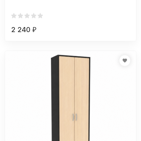
2 240
₽