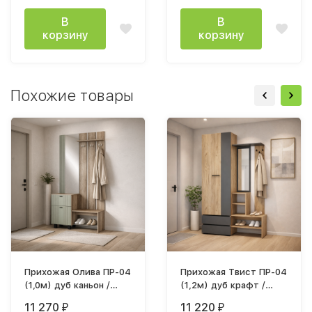
В
В
корзину
корзину
Похожие товары
Прихожая Олива ПР-04
Прихожая Твист ПР-04
(1,0м) дуб каньон /
(1,2м) дуб крафт /
эвкалипт софт MF12
графит
11 270
11 220
₽
₽