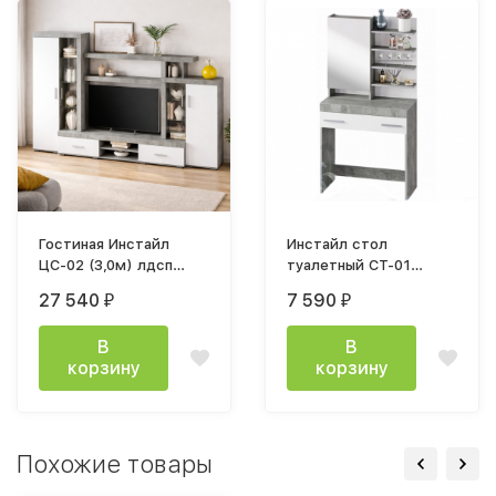
Гостиная Инстайл
Инстайл стол
ЦС-02 (3,0м) лдсп
туалетный СТ-01
серый / лдсп белый
бетон / белый
27 540
7 590
₽
₽
В
В
корзину
корзину
Похожие товары