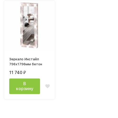
Зеркало Инстайл
796х1796мм бетон
11 740
₽
В
корзину