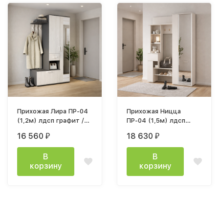
Прихожая Лира ПР-04
Прихожая Ницца
(1,2м) лдсп графит /
ПР-04 (1,5м) лдсп
дуб крафт белый
кашемир
16 560
18 630
₽
₽
В
В
корзину
корзину