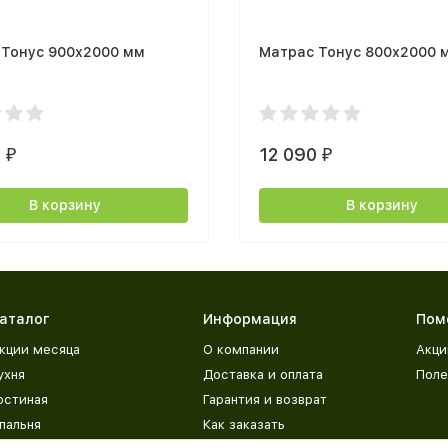
 Тонус 900х2000 мм
Матрас Тонус 800х2000 
0
12 090
₽
₽
В корзину
В корзину
аталог
Информация
Пом
кции месяца
О компании
Акци
ухня
Доставка и оплата
Поле
остиная
Гарантия и возврат
пальня
Как заказать