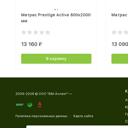
Матрас Prestige Active 800х2000
Матрас
мм
13 160
13 09
₽
В корзину
К
2009-2026 © ООО "ВМ-Аспект" —
А
К
Г
Политика персональных данных
Карта сайта
С