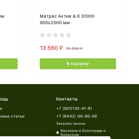
мм
Матрас Актив & К S1000
900х2000 мм
13 560
₽
15 990
₽
В корзину
ощь
Контакты
и
+7 (901)130-41-81
зные статьи
+7 (8442) 96-86-06
Заказать звонок
Магазины в Волгограде и
Волжском