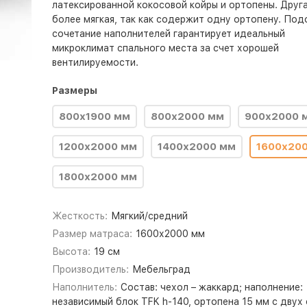
латексированной кокосовой койры и ортопены. Друга
более мягкая, так как содержит одну ортопену. По
сочетание наполнителей гарантирует идеальный
микроклимат спального места за счет хорошей
вентилируемости.
Размеры
800х1900 мм
800х2000 мм
900х2000 
1200х2000 мм
1400х2000 мм
1600х20
1800х2000 мм
Жесткость:
Мягкий/средний
Размер матраса:
1600х2000 мм
Высота:
19 см
Производитель:
Мебельград
Наполнитель:
Состав: чехол – жаккард; наполнение:
независимый блок TFK h-140, ортопена 15 мм с двух 