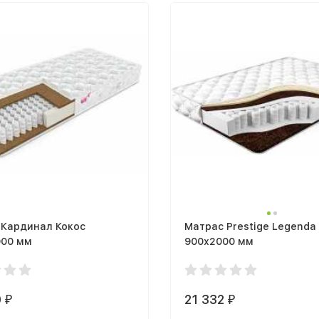
 Кардинал Кокос
Матрас Prestige Legenda
000 мм
900х2000 мм
0
21 332
₽
₽