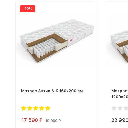
-12%
Матрас Актив & К 160х200 см
Матрас
1200х2
17 590
22 99
₽
19 990
₽