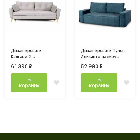
Диван-кровать
Диван-кровать Тулон
Калгари-2
Аликанте изумруд
(2300х1020х760мм)
61 390
52 990
₽
₽
велюр Альба бежевый
/ Асти бежевый
В
В
корзину
корзину