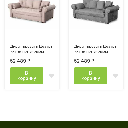
Диван-кровать Цезарь
Диван-кровать Цезарь
2510х1120х920мм
2510х1120х920мм
велюр Лана капучино
велюр Тиффани серый
52 489
52 489
₽
₽
В
В
корзину
корзину