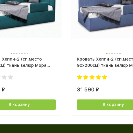
 Хеппи-2 (сп.место
Кровать Хеппи-2 (сп.мес
см) ткань велюр Мора
90х200см) ткань велюр 
с подъемным механизмом
деним с подъемным мех
0
31 590
₽
₽
В корзину
В корзину