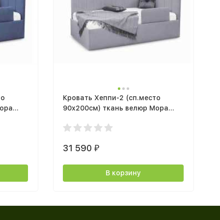
то
Кровать Хеппи-2 (сп.место
Мора
90х200см) ткань велюр Мора
анизмом
серый с подъемным механизмом
31 590
₽
В корзину