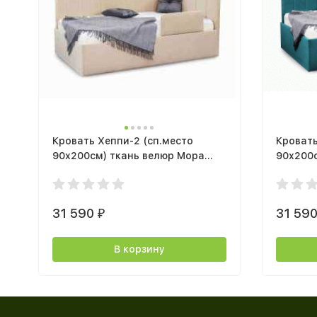
Кровать Хеппи-2 (сп.место
Кровать
90х200см) ткань велюр Мора
90х200
бежевый с подъемным
океан 
механизмом
31 590
31 59
₽
В корзину