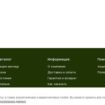
аталог
Информация
Пом
кции месяца
О компании
Акци
ухня
Доставка и оплата
Поле
остиная
Гарантия и возврат
пальня
Как заказать
етская
Адреса магазинов
рихожая
База знаний
ы, а также аналитические и маркетинговые cookie. Вы можете принять все c
рсональных данных