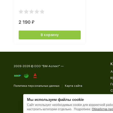
2 190
₽
В корзину
К
2009-2026 © ООО "ВМ-Аспект" —
А
К
Г
Политика персональных данных
Карта сайта
С
Д
Мы используем файлы cookie
П
Сайт использует необходимые cookie для корректной работ
настроить категории отдельно.
Подробнее:
Обработка пе