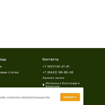
ощь
Контакты
и
+7 (901)130-41-81
зные статьи
+7 (8442) 96-86-06
Заказать звонок
Магазины в Волгограде и
Волжском
zakaz@mebeldar34.ru
Принять
ookie, отклонить необязательные или