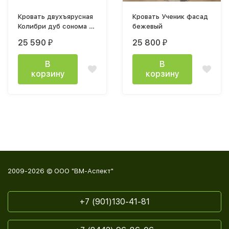
Кровать двухъярусная
Кровать Ученик фасад
Колибри дуб сонома /
бежевый
ателье светлое /
25 590
25 800
₽
₽
акрил белый
В
В
корзину
корзину
2009-2026 © ООО "ВМ-Аспект"
+7 (901)130-41-81