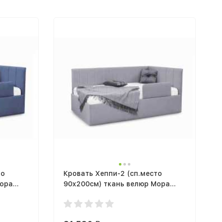
то
Кровать Хеппи-2 (сп.место
Мора
90х200см) ткань велюр Мора
анизмом
серый с подъемным механизмом