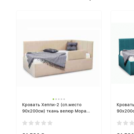
Кровать Хеппи-2 (сп.место
Кровать
90х200см) ткань велюр Мора
90х200
бежевый с подъемным
океан 
механизмом