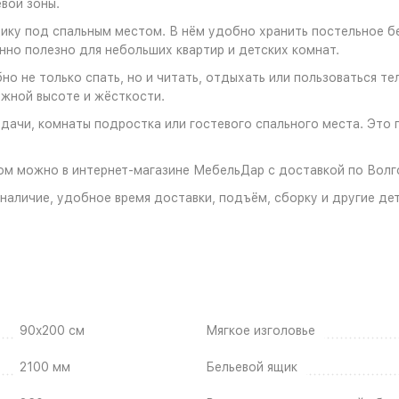
евой зоны.
ку под спальным местом. В нём удобно хранить постельное бе
нно полезно для небольших квартир и детских комнат.
но не только спать, но и читать, отдыхать или пользоваться 
жной высоте и жёсткости.
 дачи, комнаты подростка или гостевого спального места. Это
ом можно в интернет-магазине МебельДар с доставкой по Волг
аличие, удобное время доставки, подъём, сборку и другие дет
90x200 см
Мягкое изголовье
2100 мм
Бельевой ящик