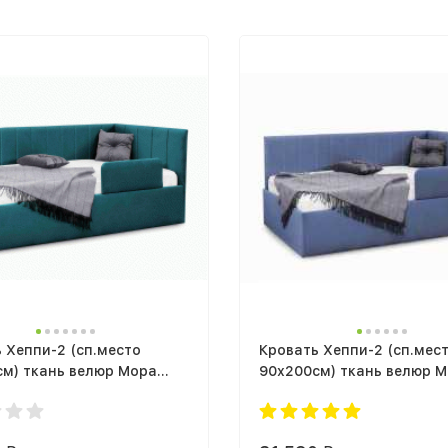
 Хеппи-2 (сп.место
Кровать Хеппи-2 (сп.мес
см) ткань велюр Мора
90х200см) ткань велюр 
с подъемным механизмом
деним с подъемным мех