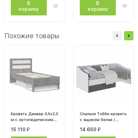
В
В
корзину
корзину
Похожие товары
Кровать Денвер 0,9х2,0
Спальня Тэбби кровать
м с ортопедическим
с ящиком белая /
основанием КР 01
графит серый
15 110
14 650
₽
₽
Ателье светлый /
Белый