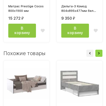
Матрас Prestige Cocos
Дельта-3 Комод
800х1900 мм
804х895х477мм белый
/ дуб энгрейн
15 272
9 350
₽
₽
В
В
корзину
корзину
Похожие товары