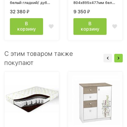
белый гладкий/ дуб
804х895х477мм белый
эндгрей
/ дуб энгрейн
32 380
9 350
₽
₽
В
В
корзину
корзину
C этим товаром также
покупают