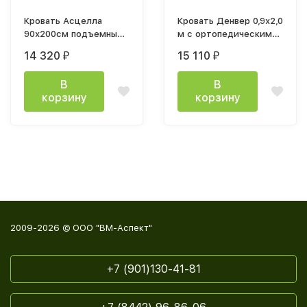
Кровать Асцелла
Кровать Денвер 0,9х2,0
90х200см подъемным
м с ортопедическим
механизмом лдсп
основанием КР 01
14 320
15 110
₽
₽
белый текстурный
Ателье светлый /
Белый
В
В
корзину
корзину
2009-2026 © ООО "ВМ-Аспект"
+7 (901)130-41-81