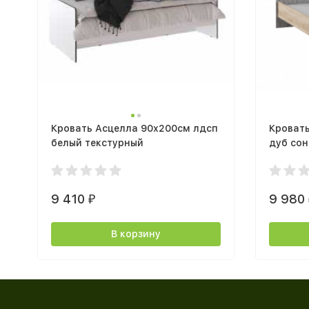
Кровать Асцелла 90х200см лдсп
Кроват
белый текстурный
дуб сон
9 410
9 980
₽
В корзину