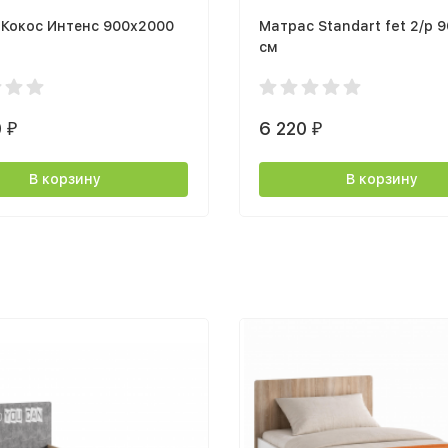
 Кокос Интенс 900х2000
Матрас Standart fet 2/р 
см
0
6 220
₽
₽
В корзину
В корзину