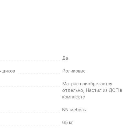
Да
ящиков
Роликовые
Матрас приобретается
отдельно, Настил из ДСП в
комплекте
NN-мебель
65 кг