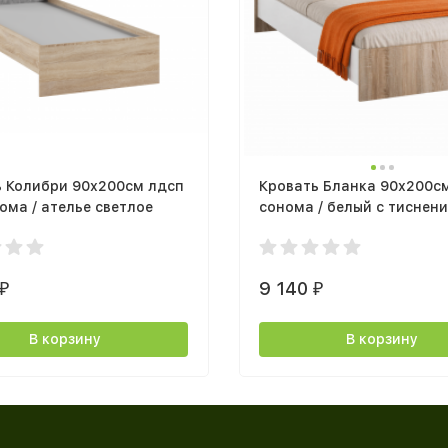
ь Колибри 90х200см лдсп
Кровать Бланка 90х200с
ома / ателье светлое
сонома / белый с тиснен
9 140
₽
₽
В корзину
В корзину