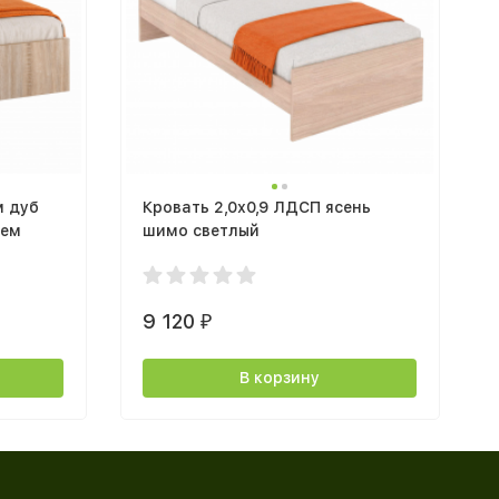
м дуб
Кровать 2,0х0,9 ЛДСП ясень
ием
шимо светлый
9 120
₽
В корзину