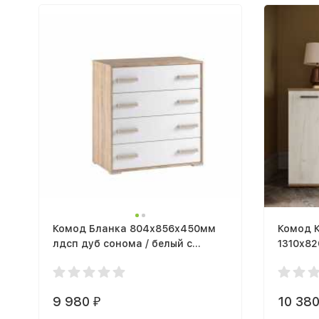
Комод Бланка 804х856х450мм
Комод 
лдсп дуб сонома / белый с
1310х8
тиснением
табачны
9 980
10 38
₽