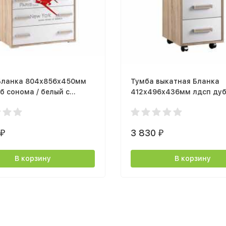
Бланка 804х856х450мм
Тумба выкатная Бланка
б сонома / белый с
412х496х436мм лдсп ду
чатью
сонома / белый с тиснен
0
3 830
₽
₽
В корзину
В корзину