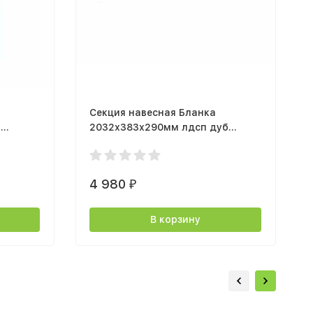
Секция навесная Бланка
б
2032х383х290мм лдсп дуб
ием
сонома / белый с тиснением
4 980
₽
В корзину