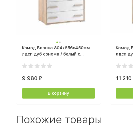
Комод Бланка 804х856х450мм
Комод 
лдсп дуб сонома / белый с
лдсп ду
тиснением
фотопе
9 980
11 21
₽
В корзину
Похожие товары