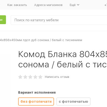
т
Как заказать
Адреса магазинов
Ещё
+
ли
04х856х450мм лдсп дуб сонома / белый с тиснением
Комод Бланка 804х8
сонома / белый с ти
Написать отзыв
Вариант исполнения
без фотопечати
с фотопечатью