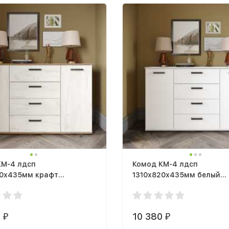
КМ-4 лдсп
Комод КМ-4 лдсп
20х435мм крафт
1310х820х435мм белый
й / крафт белый
текстурный
0
10 380
₽
₽