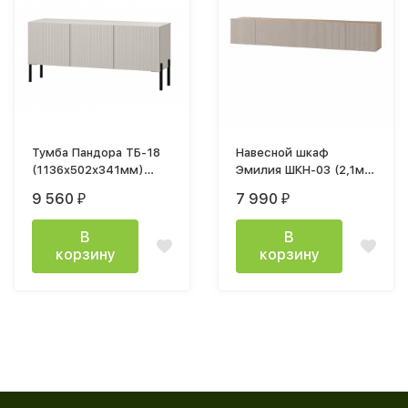
Тумба Пандора ТБ-18
Навесной шкаф
(1136x502х341мм)
Эмилия ШКН-03 (2,1м)
Кашемир / мдф айриш
дуб смоки / мдф
9 560
7 990
₽
₽
MF03
айриш
В
В
корзину
корзину