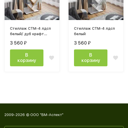
Стеллаж СТМ-4 лдсп
Стеллаж СТМ-4 лдсп
белый/ дуб крафт
белый
золотой
3 560
3 560
₽
₽
В
В
корзину
корзину
2009-2026 © ООО "ВМ-Аспект"