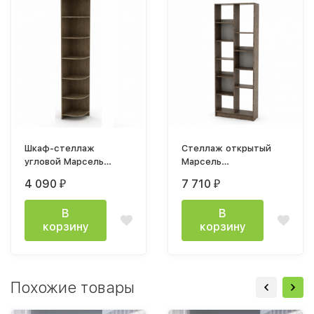
Шкаф-стеллаж
Стеллаж открытый
угловой Марсель
Марсель
гикори рокфорд
800х2063х380мм
4 090
7 710
₽
₽
темный/белый снег
гикори рокфорд
темный / белый снег
В
В
корзину
корзину
Похожие товары