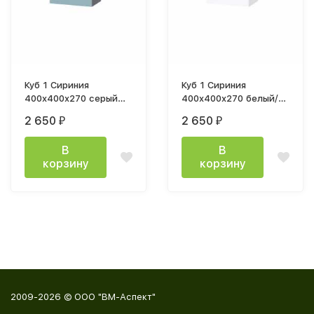
Куб 1 Сириния
Куб 1 Сириния
400x400x270 серый
400x400x270 белый/
графит/МДФ бриз
МДФ белый снег
2 650
2 650
₽
₽
В
В
корзину
корзину
2009-2026 © ООО "ВМ-Аспект"