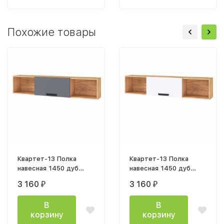
Похожие товары
Квартет-13 Полка
Квартет-13 Полка
навесная 1450 дуб
навесная 1450 дуб
крафт золотой /
крафт золотой / белый
3 160
3 160
₽
₽
графит серый
В
В
корзину
корзину