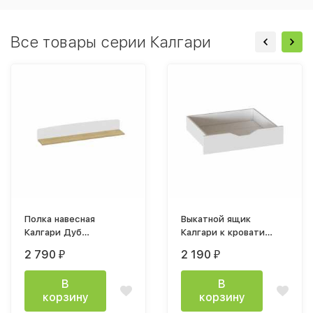
Все товары серии Калгари
Полка навесная
Выкатной ящик
Калгари Дуб
Калгари к кровати
натуральный светлый /
900х2000 белый
2 790
2 190
₽
₽
Белый матовый
матовый 1
В
В
корзину
корзину