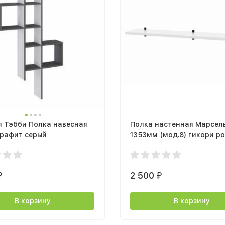
я Тэбби Полка навесная
Полка настенная Марсел
графит серый
1353мм (мод.8) гикори р
темный/белый снег
2 500
₽
₽
В корзину
В корзину