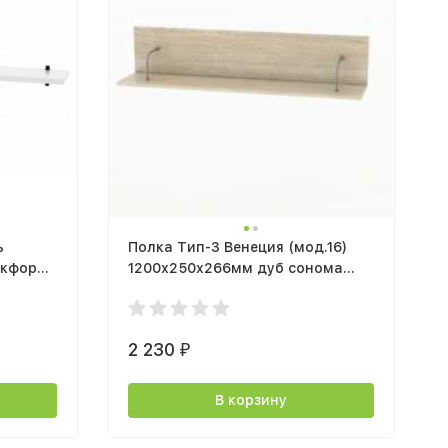
ь
Полка Тип-3 Венеция (мод.16)
окфорд
1200х250х266мм дуб сонома
светлый
2 230
₽
В корзину