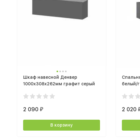
Шкаф навесной Денвер
Спальн
1000х308х262мм графит серый
белый/
2 090
2 020
₽
В корзину