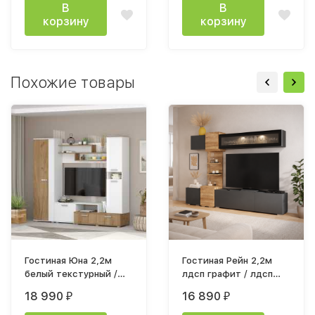
В
В
корзину
корзину
Похожие товары
Гостиная Юна 2,2м
Гостиная Рейн 2,2м
белый текстурный /
лдсп графит / лдсп
дуб крафт золотой
дуб каньон
18 990
16 890
₽
₽