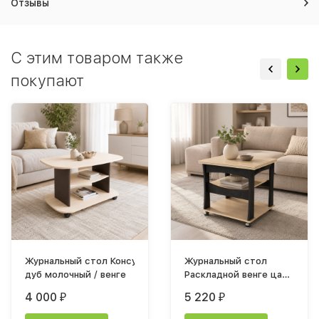
Отзывы
C этим товаром также
покупают
Журнальный стол Консул-2 лдсп
Журнальный стол
дуб молочный / венге
Раскладной венге цаво
/ дуб молочный
4 000
5 220
₽
₽