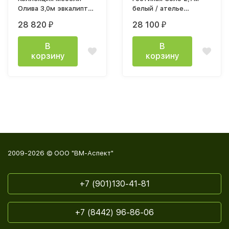
Олива 3,0м эвкалипт
белый / ателье
софт
светлое
28 820
28 100
₽
₽
В
В
корзину
корзину
2009-2026 © ООО "ВМ-Аспект"
+7 (901)130-41-81
+7 (8442) 96-86-06