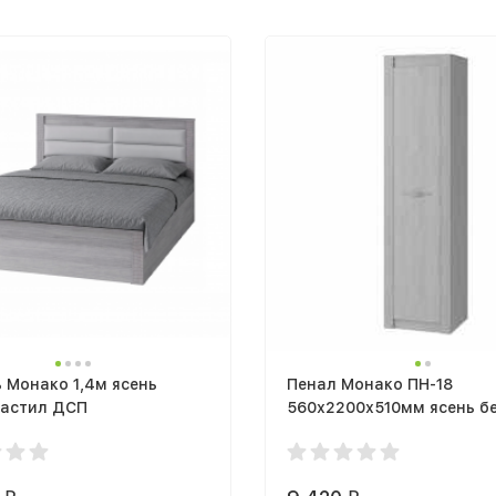
 Монако 1,4м ясень
Пенал Монако ПН-18
настил ДСП
560х2200х510мм ясень б