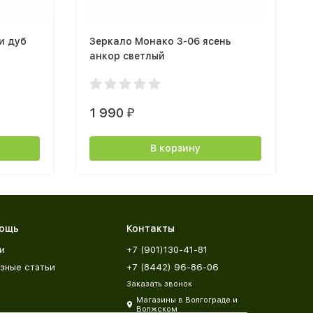
и дуб
Зеркало Монако З-06 ясень
анкор светлый
1 990
₽
В корзину
ощь
Контакты
и
+7 (901)130-41-81
зные статьи
+7 (8442) 96-86-06
Заказать звонок
Магазины в Волгограде и
Волжском