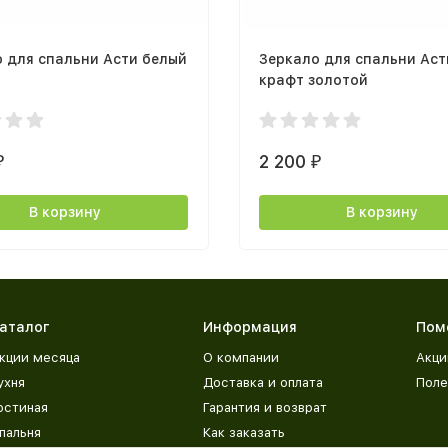
 для спальни Асти белый
Зеркало для спальни Аст
крафт золотой
2 200
₽
₽
В корзину
В корзину
аталог
Информация
Пом
кции месяца
О компании
Акци
ухня
Доставка и оплата
Поле
остиная
Гарантия и возврат
пальня
Как заказать