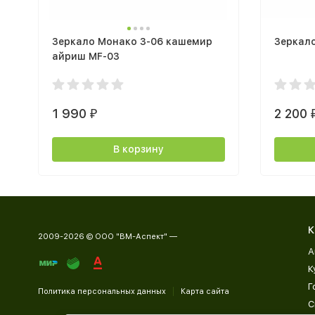
Зеркало Монако З-06 кашемир
Зеркало
айриш MF-03
1 990
2 200
₽
В корзину
К
2009-2026 © ООО "ВМ-Аспект" —
А
К
Г
Политика персональных данных
Карта сайта
С