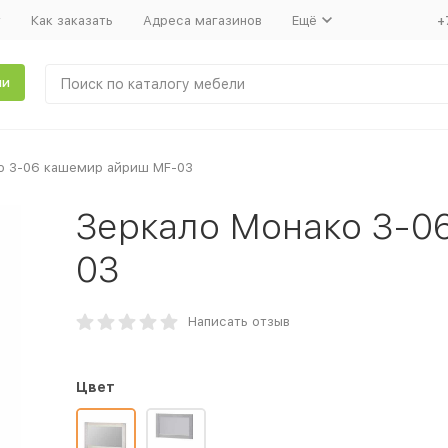
т
Как заказать
Адреса магазинов
Ещё
+
ли
о З-06 кашемир айриш MF-03
Зеркало Монако З-0
03
Написать отзыв
Цвет