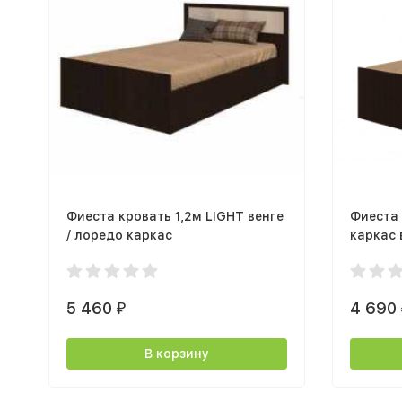
Фиеста кровать 1,2м LIGHT венге
Фиеста 
/ лоредо каркас
каркас 
5 460
4 690
₽
В корзину