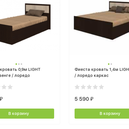
кровать 0,9м LIGHT
Фиеста кровать 1,4м LIGH
венге / лоредо
/ лоредо каркас
5 590
₽
₽
В корзину
В корзину