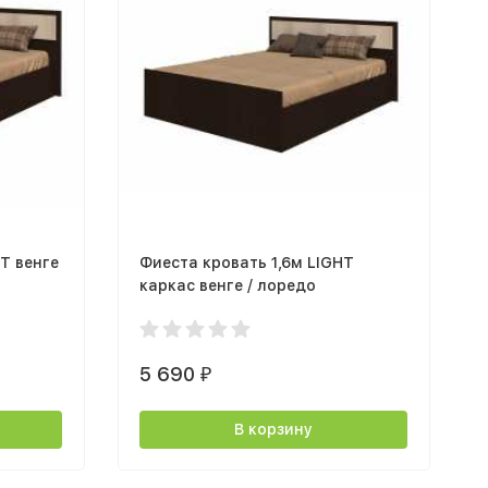
T венге
Фиеста кровать 1,6м LIGHT
каркас венге / лоредо
5 690
₽
В корзину