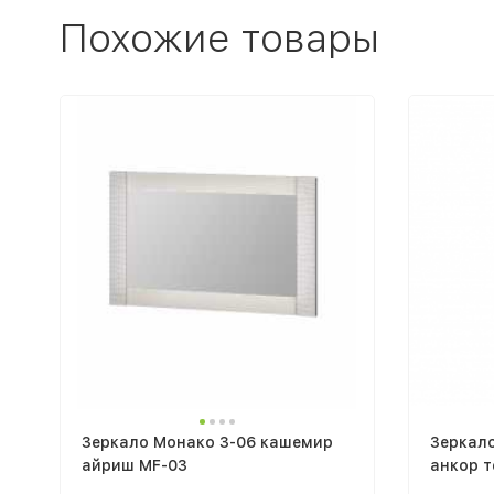
Похожие товары
Зеркало Монако З-06 кашемир
Зеркало
айриш MF-03
анкор 