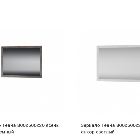
 Теана 800x500x20 ясень
Зеркало Теана 800x500x2
темный
анкор светлый