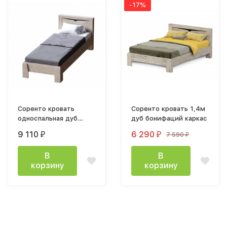
-17%
Соренто кровать
Соренто кровать 1,4м
односпальная дуб
дуб бонифаций каркас
бонифаций с
9 110
6 290
7 590
₽
₽
₽
основанием
В
В
корзину
корзину