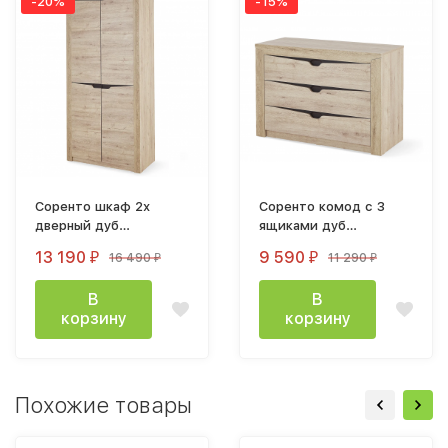
-20%
-15%
Соренто шкаф 2х
Соренто комод с 3
дверный дуб
ящиками дуб
бонифаций
бонифаций
13 190
9 590
16 490
11 290
₽
₽
₽
₽
В
В
корзину
корзину
Похожие товары