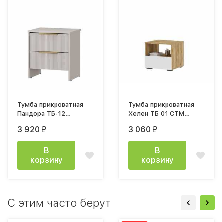
Тумба прикроватная
Тумба прикроватная
Пандора ТБ-12
Хелен ТБ 01 СТМ
кашемир / айриш MF-
(белый/дуб крафт
3 920
3 060
₽
₽
03
золото)
В
В
корзину
корзину
С этим часто берут