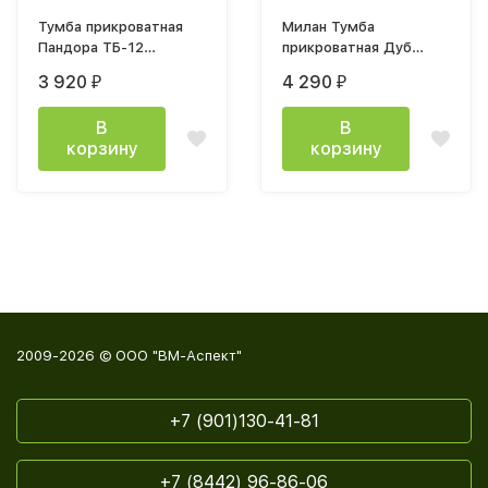
Тумба прикроватная
Милан Тумба
Пандора ТБ-12
прикроватная Дуб
кашемир / айриш MF-
Золотой/Белый
3 920
4 290
₽
₽
03
Матовый
В
В
корзину
корзину
2009-2026 © ООО "ВМ-Аспект"
+7 (901)130-41-81
+7 (8442) 96-86-06