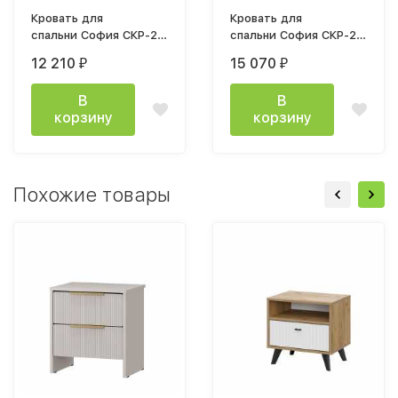
Кровать для
Кровать для
спальни София СКР-2 1400
спальни София СКР-2 1600
мм корпус дуб крафт табачный
мм корпус дуб крафт табач
12 210
15 070
₽
₽
В
В
корзину
корзину
Похожие товары