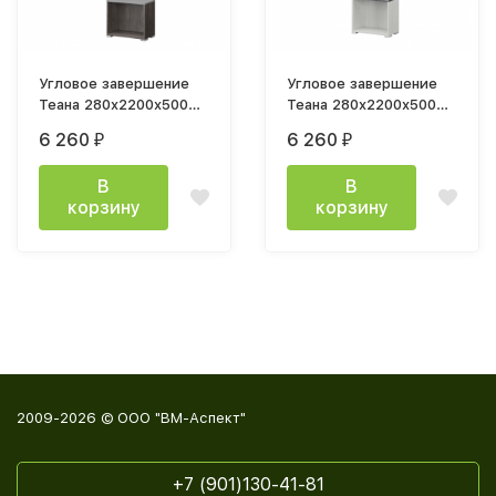
Угловое завершение
Угловое завершение
Теана 280x2200x500
Теана 280x2200x500
ясень анкор темный /
ясень анкор светлый /
6 260
6 260
₽
₽
МДФ мрамор лайт
МДФ мрамор дарк
В
В
корзину
корзину
2009-2026 © ООО "ВМ-Аспект"
+7 (901)130-41-81