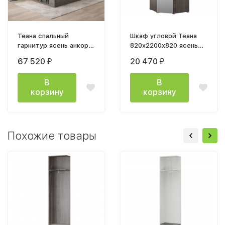
Теана спальный
Шкаф угловой Теана
гарнитур ясень анкор
820x2200x820 ясень
темный / мдф мрамор
анкор темный /
67 520
20 470
₽
₽
лайт
зеркало
В
В
корзину
корзину
Похожие товары