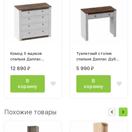
Комод 5 ящиков
Туалетный столик
спальня Даллас
спальня Даллас Дуб
950х900х400мм Дуб
Винтерберг / Таксония
12 890
5 990
₽
₽
Винтерберг / Таксония
В
В
корзину
корзину
Похожие товары