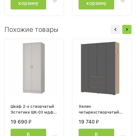
корзину
корзину
Похожие товары
Шкаф 2-х створчатый
Хелен
Эстетика ШК-03 мдф
четырехстворчатый
кашемир
шкаф ШК 05 СТМ 1,6м
19 690
19 740
₽
₽
дуб крафт золото /
графит
В
В