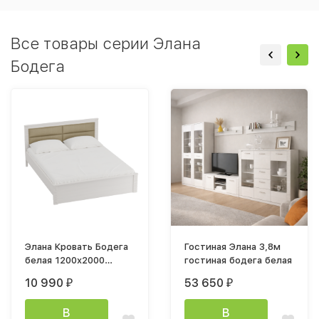
Все товары серии Элана
Бодега
Элана Кровать Бодега
Гостиная Элана 3,8м
белая 1200x2000
гостиная бодега белая
каркас
10 990
53 650
₽
₽
В
В