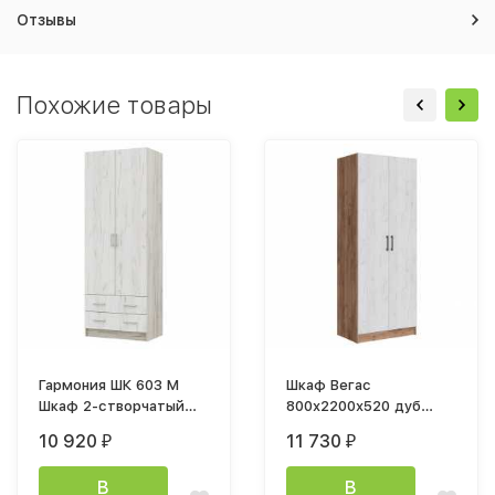
Отзывы
Похожие товары
Гармония ШК 603 М
Шкаф Вегас
Шкаф 2-створчатый
800x2200x520 дуб
(800х2200х500мм) дуб
крафт табачный/дуб
10 920
11 730
₽
₽
крафт серый / дуб
крафт белый
крафт белый
В
В