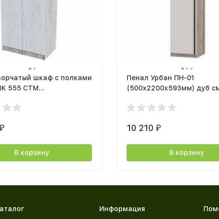
ворчатый шкаф с полками
Пенал Урбан ПН-01
ШК 555 СТМ
(500х2200х593мм) дуб см
20х506мм дуб крафт
кашемир
дуб крафт серый
10 210
₽
₽
В корзину
В корзину
аталог
Информация
Пом