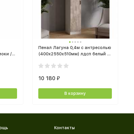
Пенал Лагуна 0,4м с антресолью
оки /
(400х2550х510мм) лдсп белый /
дуб юкон
10 180
₽
В корзину
ощь
Контакты