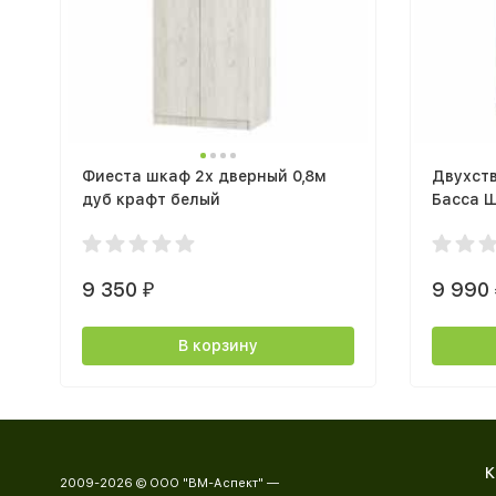
Фиеста шкаф 2х дверный 0,8м
Двухст
дуб крафт белый
Басса 
800х20
белый/
9 350
9 990
₽
В корзину
К
2009-2026 © ООО "ВМ-Аспект" —