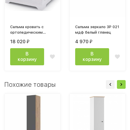
Сальма кровать с
Сальма зеркало ЗР 021
ортопедическим
мдф белый глянец
основанием 1400x2000
18 020
4 970
₽
₽
мм
В
В
корзину
корзину
Похожие товары