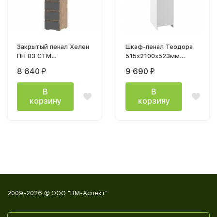
Закрытый пенал Хелен
Шкаф-пенал Теодора
ПН 03 СТМ
515х2100х523мм
400х2100х460мм (дуб
белый / крышка дуб
8 640
9 690
₽
₽
крафт золото /
крафт
графит)
В
В
корзину
корзину
2009-2026 © ООО "ВМ-Аспект"