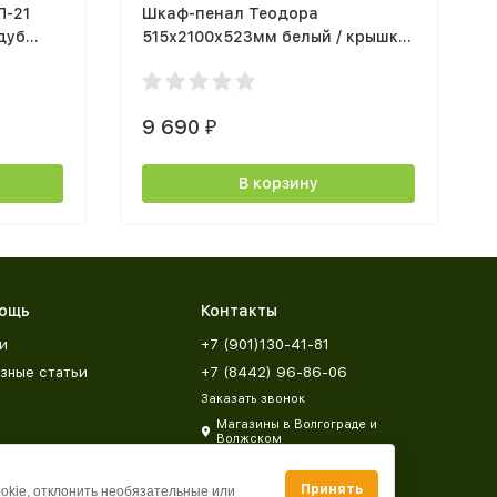
П-21
Шкаф-пенал Теодора
дуб
515х2100х523мм белый / крышка
дуб крафт
9 690
₽
В корзину
ощь
Контакты
и
+7 (901)130-41-81
зные статьи
+7 (8442) 96-86-06
Заказать звонок
Магазины в Волгограде и
Волжском
zakaz@mebeldar34.ru
Принять
ookie, отклонить необязательные или