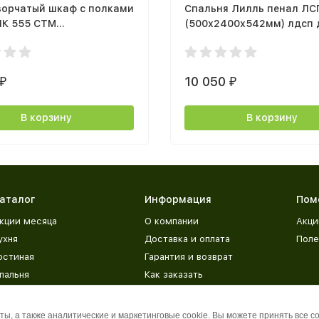
ворчатый шкаф с полками
Спальня Лилль пенал ЛС
ШК 555 СТМ
(500х2400х542мм) лдсп 
20х506мм дуб крафт
крафт белый
дуб крафт серый
10 050
₽
₽
В корзину
В корзину
аталог
Информация
Пом
кции месяца
О компании
Акци
ухня
Доставка и оплата
Поле
остиная
Гарантия и возврат
пальня
Как заказать
етская
Адреса магазинов
рихожая
База знаний
ы, а также аналитические и маркетинговые cookie. Вы можете принять все c