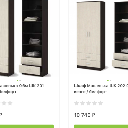
ашенька 0,6м ШК 201
Шкаф Машенька ШК 202 0
 белфорт
венге / белфорт
10 740
₽
₽