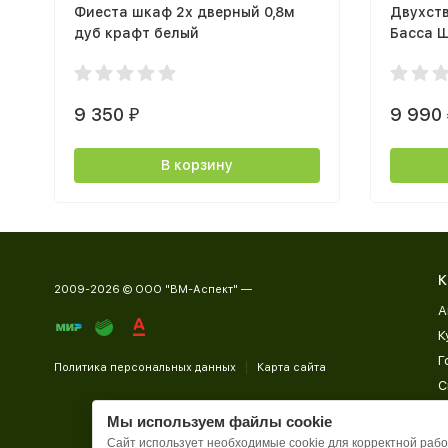
Фиеста шкаф 2х дверный 0,8м
Двухст
дуб крафт белый
Басса 
800х20
белый/
9 350
9 990
₽
В корзину
К
2009-2026 © ООО "ВМ-Аспект" —
А
К
Г
Политика персональных данных
Карта сайта
С
Д
Мы используем файлы cookie
П
Сайт использует необходимые cookie для корректной работ