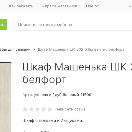
т
Как заказать
Адреса магазинов
Ещё
+
ли
фы для спальни
Шкаф Машенька ШК 202 0,8м венге / белфорт
Шкаф Машенька ШК 2
белфорт
Артикул:
венге / дуб беленый-11500
Написать отзыв
Шкаф с полками и 2 ящиками.