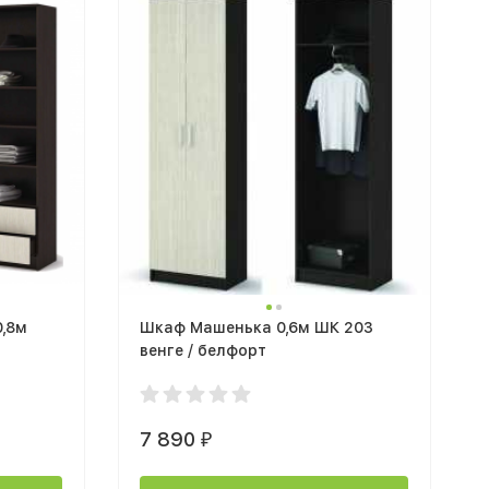
,8м
Шкаф Машенька 0,6м ШК 203
венге / белфорт
7 890
₽