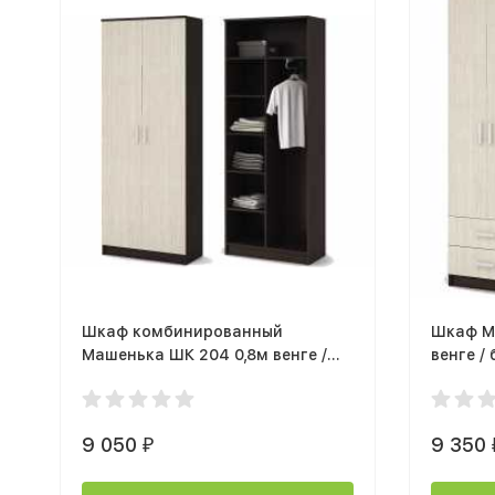
Шкаф комбинированный
Шкаф М
Машенька ШК 204 0,8м венге /
венге /
белфорт
9 050
9 350
₽