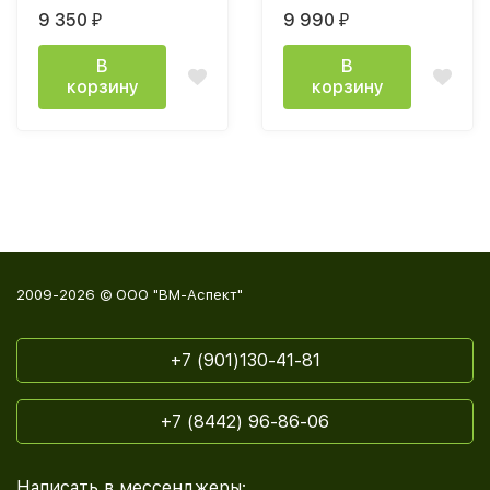
крафт белый
555 СТМ
9 350
9 990
₽
₽
800х2020х506мм дуб
крафт белый/дуб
В
В
крафт серый
корзину
корзину
2009-2026 © ООО "ВМ-Аспект"
+7 (901)130-41-81
+7 (8442) 96-86-06
Написать в мессенджеры: