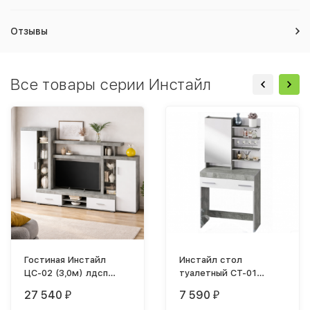
Отзывы
Все товары серии Инстайл
Гостиная Инстайл
Инстайл стол
ЦС-02 (3,0м) лдсп
туалетный СТ-01
серый / лдсп белый
бетон / белый
27 540
7 590
₽
₽