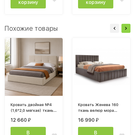
корзину
корзину
Похожие товары
Кровать двойная №4
Кровать Женева 160
(1,6*2,0 мягкая) ткань
ткань велюр мора
бежевая настил ДСП
темно-коричневый
12 660
16 990
₽
₽
каркас
В
В