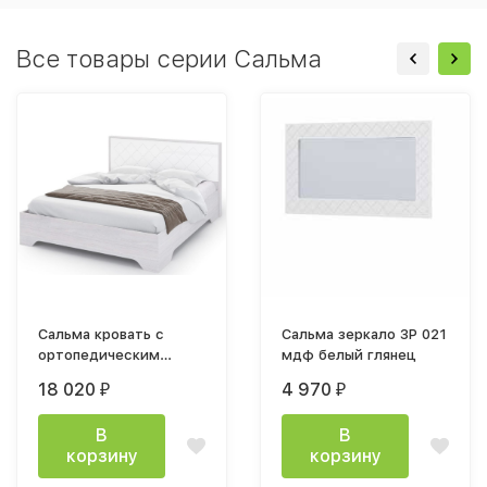
Все товары серии Сальма
Сальма кровать с
Сальма зеркало ЗР 021
ортопедическим
мдф белый глянец
основанием 1400x2000
18 020
4 970
₽
₽
мм
В
В
корзину
корзину