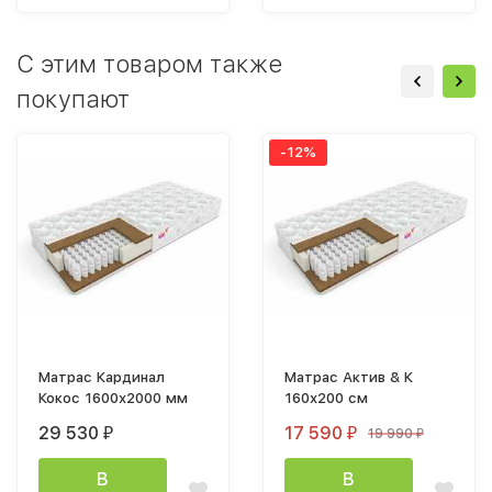
C этим товаром также
покупают
-12%
Матрас Кардинал
Матрас Актив & К
Кокос 1600х2000 мм
160х200 см
29 530
17 590
19 990
₽
₽
₽
В
В