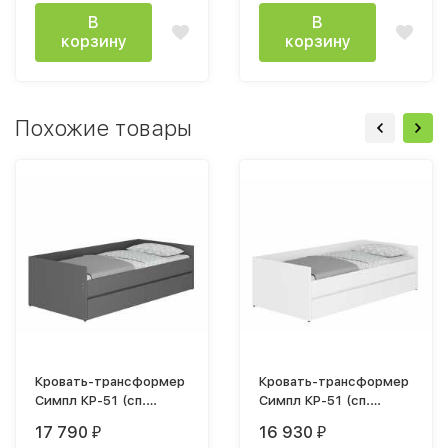
В
В
корзину
корзину
Похожие товары
Кровать-трансформер
Кровать-трансформер
Симпл КР-51 (сп.
Симпл КР-51 (сп.
место
место
17 790
16 930
₽
₽
90х200/180х200см)
90х200/180х200см)