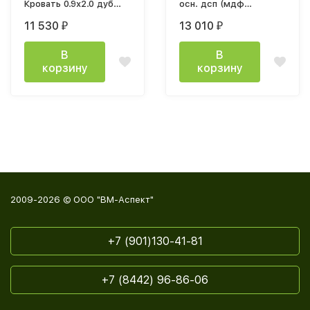
Кровать 0.9х2.0 дуб
осн. дсп (мдф
крафт золотой /
бежевый мат-05 /
11 530
13 010
₽
₽
графит
лдсп кашемир)
В
В
корзину
корзину
2009-2026 © ООО "ВМ-Аспект"
+7 (901)130-41-81
+7 (8442) 96-86-06