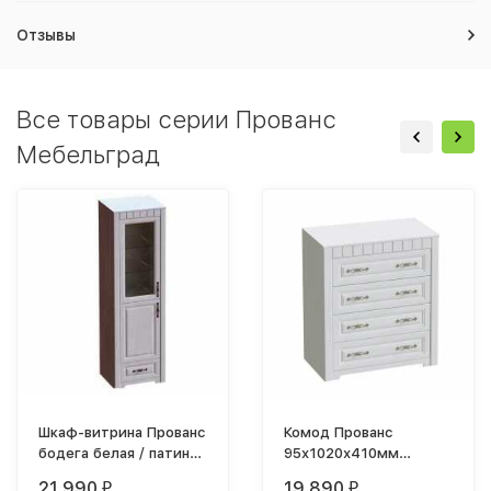
Отзывы
Все товары серии Прованс
Мебельград
Шкаф-витрина Прованс
Комод Прованс
бодега белая / патина
95х1020х410мм
премиум
Бодега белая / Патина
21 990
19 890
₽
₽