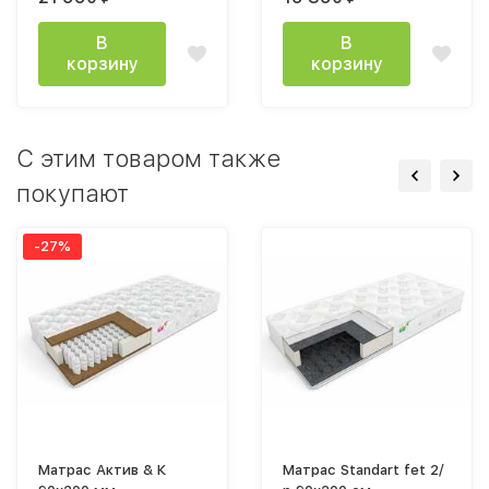
премиум
В
В
корзину
корзину
C этим товаром также
покупают
-27%
Матрас Актив & К
Матрас Standart fet 2/