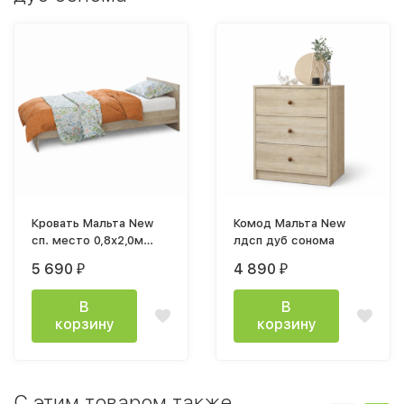
Кровать Мальта New
Комод Мальта New
сп. место 0,8х2,0м
лдсп дуб сонома
лдсп дуб сонома
5 690
4 890
₽
₽
В
В
корзину
корзину
C этим товаром также