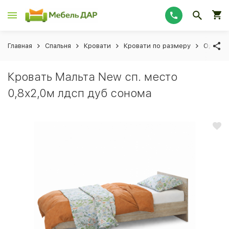
Главная
Спальня
Кровати
Кровати по размеру
Односп
Кровать Мальта New сп. место
0,8х2,0м лдсп дуб сонома