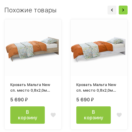
Похожие товары
Кровать Мальта New
Кровать Мальта New
сп. место 0,8х2,0м
сп. место 0,8х2,0м
лдсп дуб сонома
лдсп белый
5 690
5 690
₽
₽
В
В
корзину
корзину