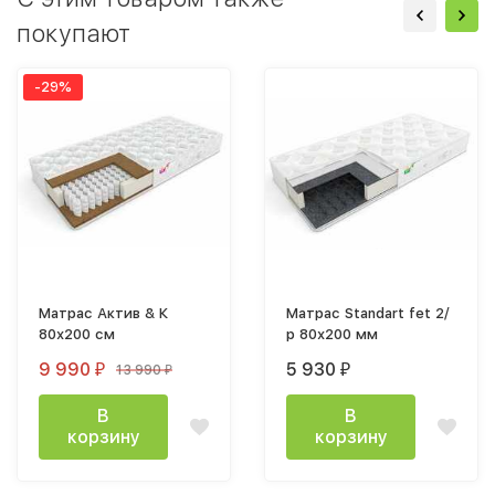
покупают
-29%
Матрас Актив & К
Матрас Standart fet 2/
80х200 см
р 80х200 мм
9 990
5 930
13 990
₽
₽
₽
В
В
корзину
корзину