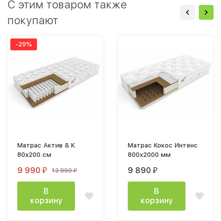
C этим товаром также
покупают
-29%
Матрас Актив & К
Матрас Кокос Интенс
80х200 см
800х2000 мм
9 990
9 890
13 990
₽
₽
₽
В
В
корзину
корзину