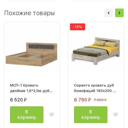
Похожие товары
-15%
МСП-1 Кровать
Соренто кровать дуб
двойная 1,6*2,0м дуб
бонифаций 160x200 см
золотой каркас
каркас
6 520
6 790
7 990
₽
₽
₽
В
В
корзину
корзину