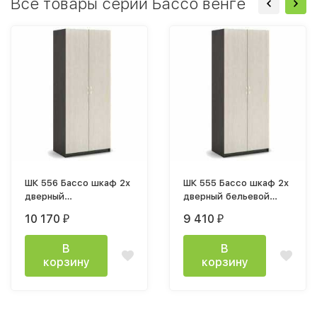
Все товары серии Бассо венге
ШК 556 Бассо шкаф 2х
ШК 555 Бассо шкаф 2х
дверный
дверный бельевой
800х2020х506мм
венге / белфорт
10 170
9 410
₽
₽
комбинированный
В
В
корзину
корзину