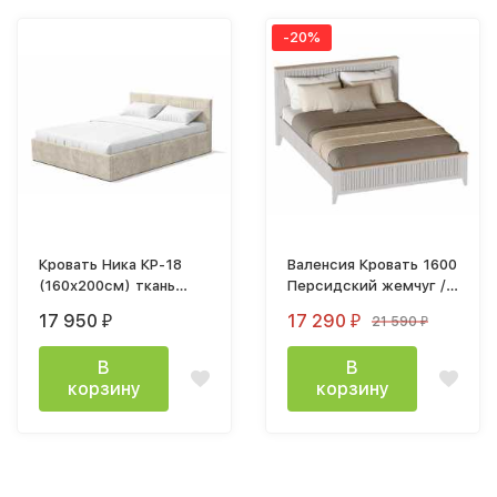
-20%
Кровать Ника КР-18
Валенсия Кровать 1600
(160х200см) ткань
Персидский жемчуг /
велюр мокко с
Дуб натуральный
17 950
17 290
21 590
₽
₽
₽
реечным настилом
светлый
В
В
корзину
корзину