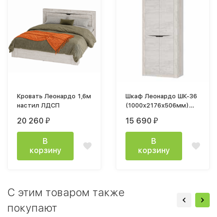
Кровать Леонардо 1,6м
Шкаф Леонардо ШК-36
настил ЛДСП
(1000х2176х506мм)
Бетон пайн светлый /
20 260
15 690
₽
₽
графит
В
В
корзину
корзину
C этим товаром также
покупают