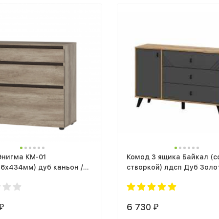
Энигма КМ-01
Комод 3 ящика Байкал (с
6х434мм) дуб каньон /
створкой) лдсп Дуб Золо
мдф Графит
6 730
₽
₽