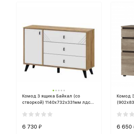
Комод 3 ящика Байкал (со
Комод 
створкой) 1140х732х331мм лдсп
(902х83
(SAFE) Дуб Золотой / Белый
венге
матовый МР
6 730
6 650
₽