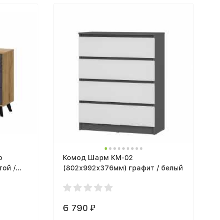
о
Комод Шарм КМ-02
той /
(802х992х376мм) графит / белый
6 790
₽