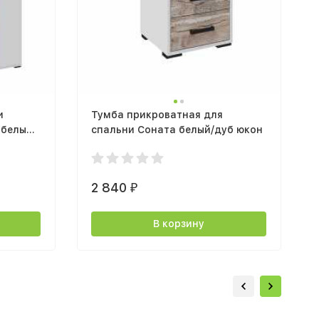
и
Тумба прикроватная для
 белый/
спальни Соната белый/дуб юкон
2 840
₽
В корзину