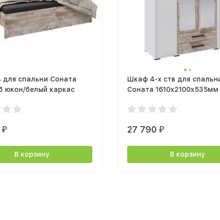
 для спальни Соната
Шкаф 4-х ств для спальн
б юкон/белый каркас
Соната 1610х2100х535мм
дуб юкон
0
27 790
₽
₽
В корзину
В корзину