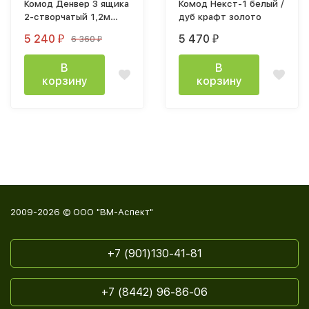
Комод Денвер 3 ящика
Комод Некст-1 белый /
2-створчатый 1,2м
дуб крафт золото
лдсп белый
5 240
5 470
6 360
₽
₽
₽
В
В
корзину
корзину
2009-2026 © ООО "ВМ-Аспект"
+7 (901)130-41-81
+7 (8442) 96-86-06